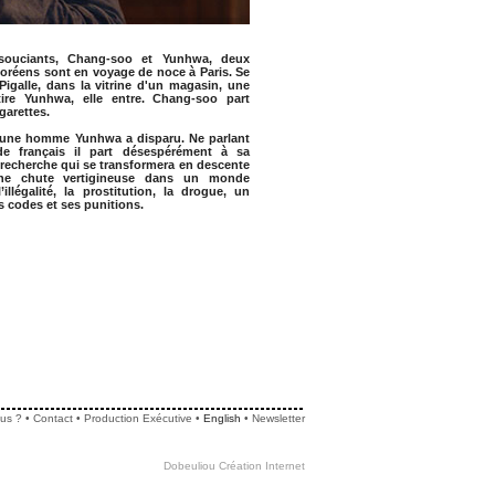
souciants, Chang-soo et Yunhwa, deux
oréens sont en voyage de noce à Paris. Se
igalle, dans la vitrine d'un magasin, une
tire Yunhwa, elle entre. Chang-soo part
garettes.
eune homme Yunhwa a disparu. Ne parlant
 français il part désespérément à sa
recherche qui se transformera en descente
une chute vertigineuse dans un monde
illégalité, la prostitution, la drogue, un
s codes et ses punitions.
us ?
•
Contact
•
Production Exécutive
•
English
•
Newsletter
Dobeuliou
Création Internet