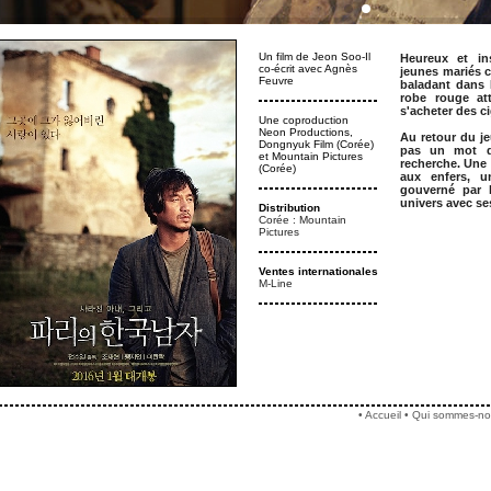
Un film de Jeon Soo-Il
Heureux et in
co-écrit avec Agnès
jeunes mariés c
Feuvre
baladant dans P
robe rouge at
s'acheter des ci
Une coproduction
Neon Productions,
Au retour du j
Dongnyuk Film (Corée)
pas un mot de
et Mountain Pictures
recherche. Une 
(Corée)
aux enfers, 
gouverné par l’
univers avec se
Distribution
Corée : Mountain
Pictures
Ventes internationales
M-Line
•
Accueil
•
Qui sommes-no