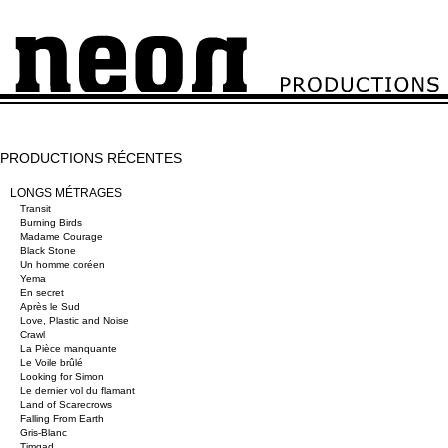
PRODUCTIONS RÉCENTES
LONGS MÉTRAGES
Transit
Burning Birds
Madame Courage
Black Stone
Un homme coréen
Yema
En secret
Après le Sud
Love, Plastic and Noise
Crawl
La Pièce manquante
Le Voile brûlé
Looking for Simon
Le dernier vol du flamant
Land of Scarecrows
Falling From Earth
Gris-Blanc
Timgad