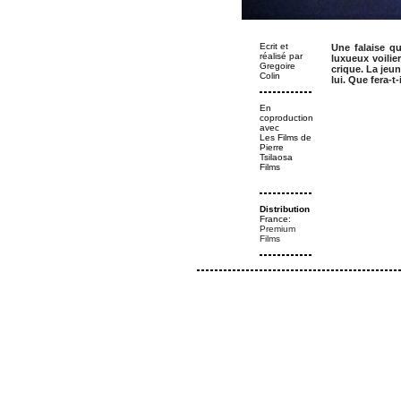
Ecrit et
Une falaise qu
réalisé par
luxueux voilier
Gregoire
crique. La jeun
Colin
lui. Que fera-t
En
coproduction
avec
Les Films de
Pierre
Tsilaosa
Films
Distribution
France:
Premium
Films